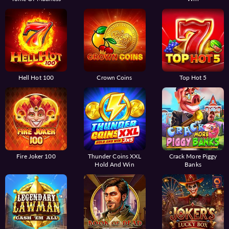
Hell Hot 100
Crown Coins
Top Hot 5
Fire Joker 100
Thunder Coins XXL
Crack More Piggy
Hold And Win
Banks