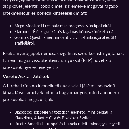
alapkövét jelentik, több címet is kiemelve magával ragadó
játékmenetük és bőkezű kifizetéseik miatt:
Mega Moolah: Híres hatalmas progresszív jackpotjairól.
Starburst: Élénk grafikát és izgalmas bónuszköröket kínál.
Gonzo’s Quest: Ismert innovatív lavina-funkciójáról és 3D
grafikájáról.
Ezek a nyerőgépek nemcsak izgalmas szórakozást nyújtanak,
hanem magas visszatérítési arányukkal (RTP) növelik a
játékosok nyerési esélyeit is.
Vezető Asztali Játékok
A Fireball Casino kiemelkedik az asztali játékok sokszínű
kínálatával, amelyek mind a hagyományos, mind a modern
játékosokat megszólítják:
Blackjack: Többféle változatban elérhető, mint például a
Klasszikus, Atlantic City és Blackjack Switch.
Rulett: Amerikai, Európai és Francia rulett, mindegyik egyedi