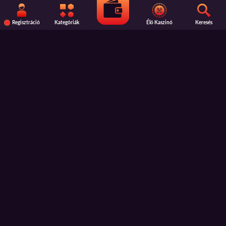
Regisztráció
Kategóriák
Élő Kaszinó
Keresés
Magyar
arrow_forward_ios
Rólunk
Általános Szerződési Feltételek
GYIK
Adatvédelem
Felelős Játék
Felelős Szerencsejáték Szabályzat
Panaszkezelési Szabályzat
Promóciók